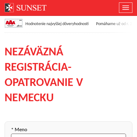
Prepn
menu
Hodnotenie najvyššej dôveryhodnosti
Pomáhame už od r. 200
NEZÁVÄZNÁ
REGISTRÁCIA-
OPATROVANIE V
NEMECKU
* Meno